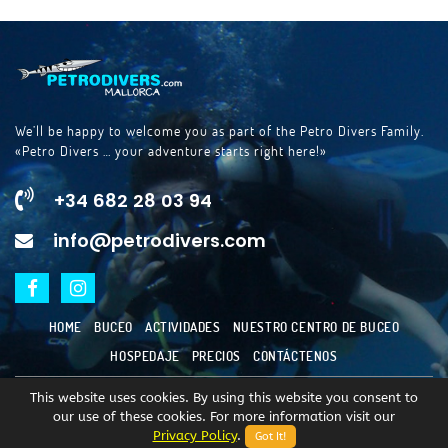
We’ll be happy to welcome you as part of the Petro Divers Family.
«Petro Divers … your adventure starts right here!»
+34 682 28 03 94
info@petrodivers.com
HOME
BUCEO
ACTIVIDADES
NUESTRO CENTRO DE BUCEO
HOSPEDAJE
PRECIOS
CONTÁCTENOS
This website uses cookies. By using this website you consent to
copyright © 2023
Escuela de Buceo Porto Petro SL.
All
our use of these cookies. For more information visit our
Rights Reserved.
Privacy Policy
.
Got It!